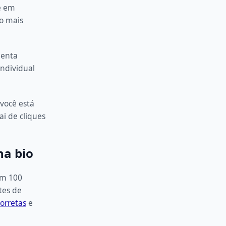
e em
do mais
menta
individual
você está
i de cliques
na bio
om 100
ntes de
orretas
e