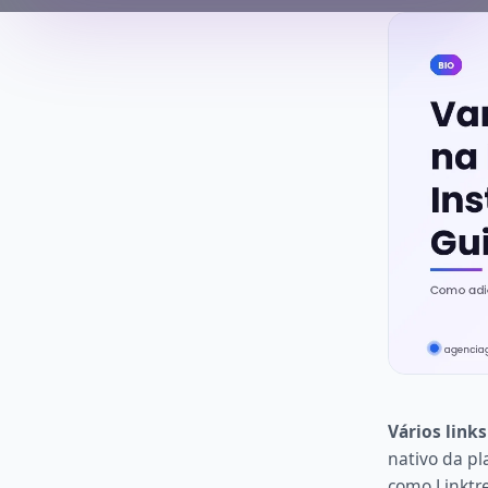
Vários link
nativo da p
como Linktr