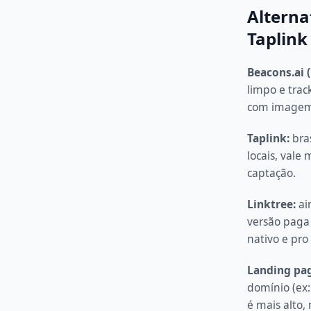
Alterna
Taplink
Beacons.ai 
limpo e trac
com imagem
Taplink:
bras
locais, vale
captação.
Linktree:
ai
versão paga 
nativo e pro
Landing pag
domínio (ex:
é mais alto