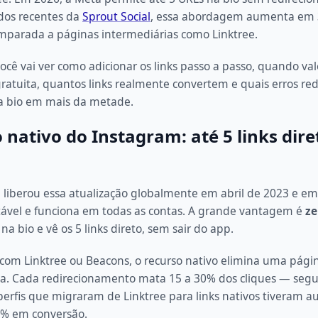
os recentes da
Sprout Social
, essa abordagem aumenta em 
omparada a páginas intermediárias como Linktree.
ocê vai ver como adicionar os links passo a passo, quando val
gratuita, quantos links realmente convertem e quais erros r
ua bio em mais da metade.
 nativo do Instagram: até 5 links dire
 liberou essa atualização globalmente em abril de 2023 e em
stável e funciona em todas as contas. A grande vantagem é
ze
na bio e vê os 5 links direto, sem sair do app.
om Linktree ou Beacons, o recurso nativo elimina uma pági
ia. Cada redirecionamento mata 15 a 30% dos cliques — seg
 perfis que migraram de Linktree para links nativos tiveram 
% em conversão.