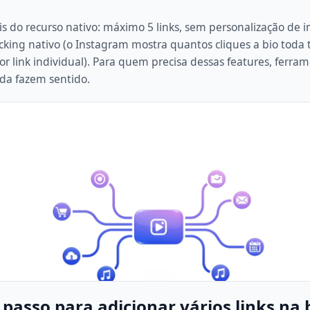
is do recurso nativo: máximo 5 links, sem personalização de
acking nativo (o Instagram mostra quantos cliques a bio toda
or link individual). Para quem precisa dessas features, ferra
da fazem sentido.
 passo para adicionar vários links na 