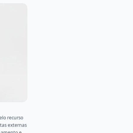
lo recurso
tas externas
namento e,