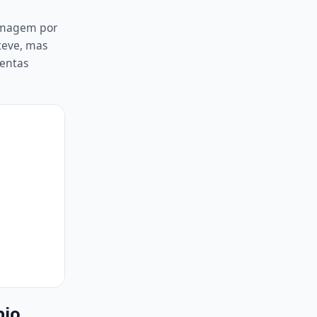
 imagem por
 teve, mas
mentas
bio