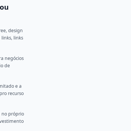
 ou
ree, design
links, links
ra negócios
io de
mitado e a
pro recurso
 no próprio
nvestimento