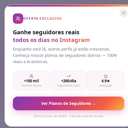
OFERTA EXCLUSIVA
Ganhe seguidores reais
todos os dias no Instagram
Enquanto você lê, outros perfis já estão crescendo.
Home
Blog
M
Conheça nossos planos de seguidores diários — 100%
reais e brasileiros.
Vári
+100 mil
+200/dia
4.9★
clientes ativos
seguidores reais
avaliação
Ver Planos de Seguidores →
Sem precisar de senha · Cancele quando quiser