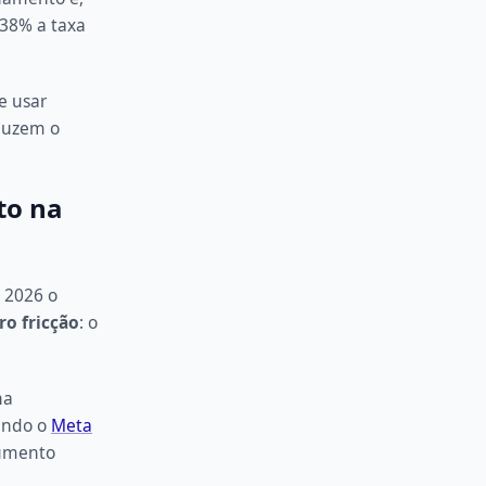
38% a taxa
e usar
eduzem o
to na
 2026 o
ro fricção
: o
na
undo o
Meta
aumento