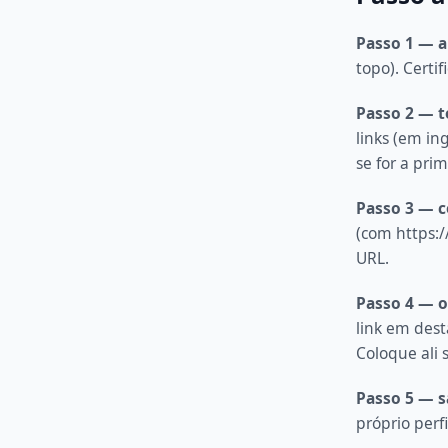
Passo 1 — ab
topo). Certi
Passo 2 — t
links (em ing
se for a prim
Passo 3 — c
(com https:/
URL.
Passo 4 — o
link em dest
Coloque ali 
Passo 5 — sa
próprio perf