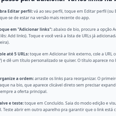
ra Editar perfil:
vá ao seu perfil, toque em Editar perfil (ou 
fique-se de estar na versão mais recente do app.
oque em "Adicionar links":
abaixo de bio, procure a opção A
lês: Add links). Toque e você verá a lista de URLs já adicionad
eira).
ole até 5 URLs:
toque em Adicionar link externo, cole a URL 
/) e dê um título personalizado se quiser. O título aparece no
rganize a ordem:
arraste os links para reorganizar. O primeiro
aque na bio, que aparece clicável direto sem precisar expandir
sempre a oferta principal.
lve e teste:
toque em Concluído. Saia do modo edição e visu
il. Teste abrir em outro aparelho pra garantir que o link está c