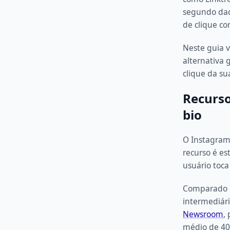
segundo dad
de clique c
Neste guia v
alternativa 
clique da s
Recurso
bio
O Instagram
recurso é e
usuário toca 
Comparado c
intermediár
Newsroom
,
médio de 40