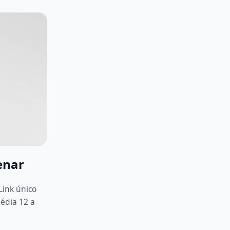
enar
Link único
édia 12 a