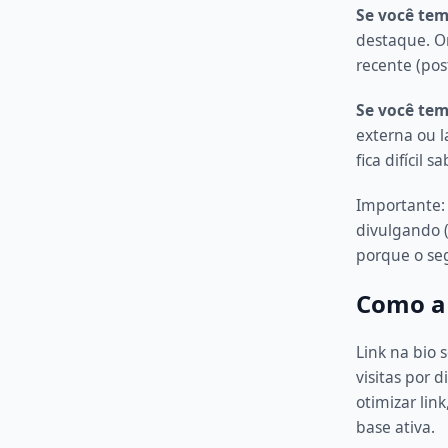
Se você tem 
destaque. Or
recente (pos
Se você tem
externa ou l
fica difícil 
Importante
divulgando (
porque o seg
Como a 
Link na bio 
visitas por d
otimizar lin
base ativa.