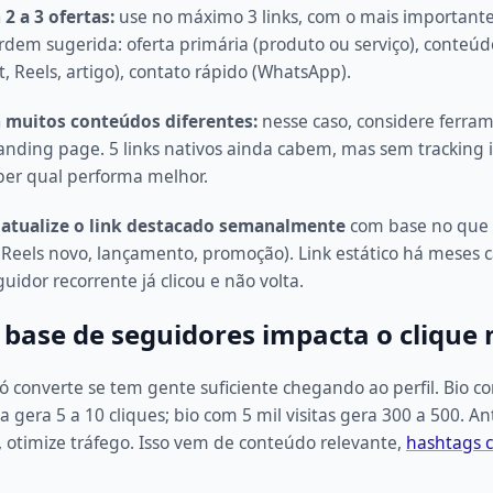
2 a 3 ofertas:
use no máximo 3 links, com o mais important
dem sugerida: oferta primária (produto ou serviço), conteú
t, Reels, artigo), contato rápido (WhatsApp).
 muitos conteúdos diferentes:
nesse caso, considere ferra
anding page. 5 links nativos ainda cabem, mas sem tracking 
saber qual performa melhor.
:
atualize o link destacado semanalmente
com base no que 
Reels novo, lançamento, promoção). Link estático há meses ca
uidor recorrente já clicou e não volta.
base de seguidores impacta o clique 
só converte se tem gente suficiente chegando ao perfil. Bio c
ia gera 5 a 10 cliques; bio com 5 mil visitas gera 300 a 500. A
k, otimize tráfego. Isso vem de conteúdo relevante,
hashtags c