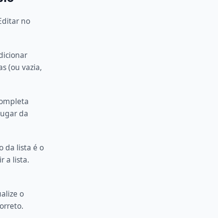
Editar no
dicionar
as (ou vazia,
completa
 lugar da
 da lista é o
 a lista.
alize o
orreto.