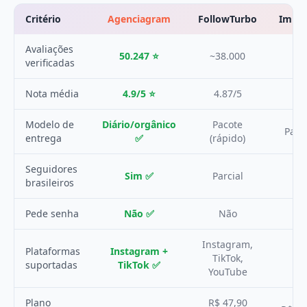
Critério
Agenciagram
FollowTurbo
Impu
Avaliações
50.247 ⭐
~38.000
~
verificadas
Nota média
4.9/5 ⭐
4.87/5
Modelo de
Diário/orgânico
Pacote
Paco
entrega
✅
(rápido)
Seguidores
Sim ✅
Parcial
brasileiros
Pede senha
Não ✅
Não
Instagram,
Plataformas
Instagram +
TikTok,
In
suportadas
TikTok ✅
YouTube
Plano
R$ 47,90