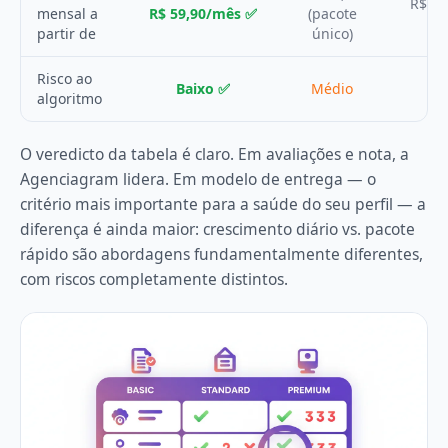
R$ 39
mensal a
R$ 59,90/mês ✅
(pacote
partir de
único)
Risco ao
Baixo ✅
Médio
Mé
algoritmo
O veredicto da tabela é claro. Em avaliações e nota, a
Agenciagram lidera. Em modelo de entrega — o
critério mais importante para a saúde do seu perfil — a
diferença é ainda maior: crescimento diário vs. pacote
rápido são abordagens fundamentalmente diferentes,
com riscos completamente distintos.