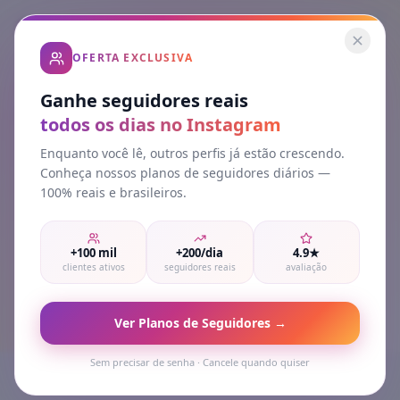
OFERTA EXCLUSIVA
Ganhe seguidores reais
Home
Blog
Vendas
todos os dias no Instagram
Melhor Site para Comprar Seguidores no Instagram
Enquanto você lê, outros perfis já estão crescendo.
SEGUIDORES
Conheça nossos planos de seguidores diários —
Melhor Site para Comprar
100% reais e brasileiros.
Seguidores no Instagram:
+100 mil
+200/dia
4.9★
Comparativo Real 2026
clientes ativos
seguidores reais
avaliação
Por
Rafael Motta
·
03 de Abril de 2026
·
12 min de leitura
Ver Planos de Seguidores →
Sem precisar de senha · Cancele quando quiser